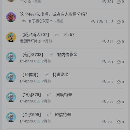
一方
2月前
891
0
这个有办法出吗，或者有人收黑分吗？
有了初心就忘本
2月前
1.2k
8
0
【威尼斯人707】—✅—10+57
番茄西红柿
2月前
844
0
【葡京8733】—✅—站内信彩金
L1425360
2月前
721
0
【10体育】—✅—特邀彩金
L1425360
2月前
737
0
【银河879】—✅— 自助特邀
L1425360
2月前
877
0
【金沙995】—✅—短信特邀
L1425360
2月前
720
0