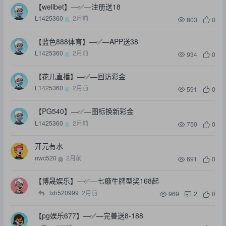
【wellbet】—✅—注册送18
L1425360
2月前
803
0
【蓝色888体育】—✅—APP送38
L1425360
2月前
934
0
【花儿直播】—✅—回访彩金
L1425360
2月前
591
0
【PG540】—✅—图标换新彩金
L1425360
2月前
750
0
开元有水
nwc520
2月前
691
0
【博晟娱乐】—✅—七癞牛牌型奖168起
lxh520999
2月前
969
2
0
【pg娱乐677】—✅—完善送8-188