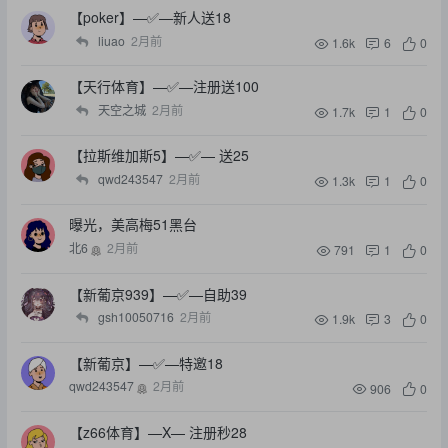
【poker】—✅—新人送18
liuao
2月前
1.6k
6
0
【天行体育】—✅—注册送100
天空之城
2月前
1.7k
1
0
【拉斯维加斯5】—✅— 送25
qwd243547
2月前
1.3k
1
0
曝光，美高梅51黑台
北6
2月前
791
1
0
【新葡京939】—✅—自助39
gsh10050716
2月前
1.9k
3
0
【新葡京】—✅—特邀18
qwd243547
2月前
906
0
【z66体育】—X— 注册秒28