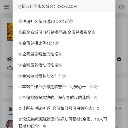
白菜
ღ初心社区永久域名：cxcx0.cc ღ
❀注册社区每日送20-50金币❀
白菜
❀彩金商城可自行兑换代码/金币兑换彩金❀
主题数: 5555
今日贴子: 0
❀金币兑换比例4比1❀
论坛版主：
暂未分配小主...
❀全网最宠粉丝的论坛❀
板块介绍
❀全网最多活动的论坛❀
红旗下的我们，生长的格外努力
❀全网返现最多社区！！❀
♔本站合作台子都是信誉台！可安心干！♔❀
广告：
全部
广告合作方
♔全程为您保驾护航，保存导航以防迷路！♔
♔让所有 初心社区 会员每日都可白嫖吃肉！♔
最新
精华
排序：
回帖时间
♔论坛最新活动邀请1位好友可获得5金币，10人可
【澳门永利】—✅—自助27
获得18口令！♔