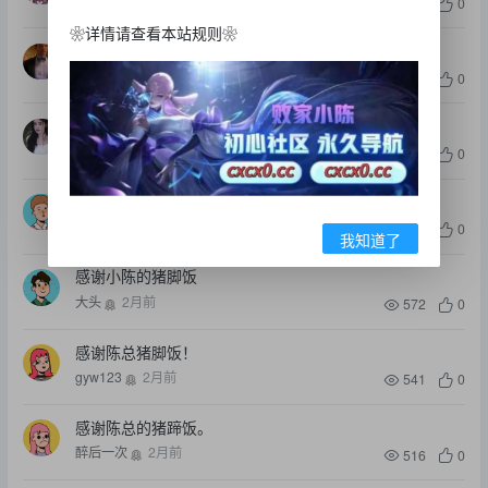
ღ我爱盼盼ღ
2月前
1.3k
1
0
❀详情请查看本站规则❀
收到猪脚饭，小陈牛逼
pg神
2月前
592
0
感谢陈总抽奖红包
Ttt708090
2月前
571
0
感谢陈总的猪蹄饭
王者
2月前
583
0
我知道了
感谢小陈的猪脚饭
大头
2月前
572
0
感谢陈总猪脚饭！
gyw123
2月前
541
0
感谢陈总的猪蹄饭。
醉后一次
2月前
516
0