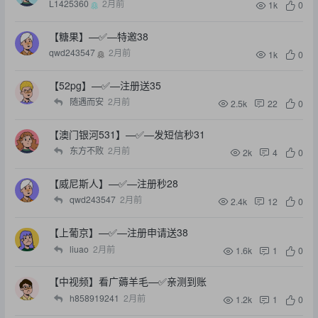
L1425360
2月前
1k
0
【糖果】—✅—特邀38
qwd243547
2月前
1k
0
【52pg】—✅—注册送35
随遇而安
2月前
2.5k
22
0
【澳门银河531】—✅—发短信秒31
东方不败
2月前
2k
4
0
【威尼斯人】—✅—注册秒28
qwd243547
2月前
2.4k
12
0
【上葡京】—✅—注册申请送38
liuao
2月前
1.6k
1
0
【中视频】看广薅羊毛—✅亲测到账
h858919241
2月前
1.2k
1
0