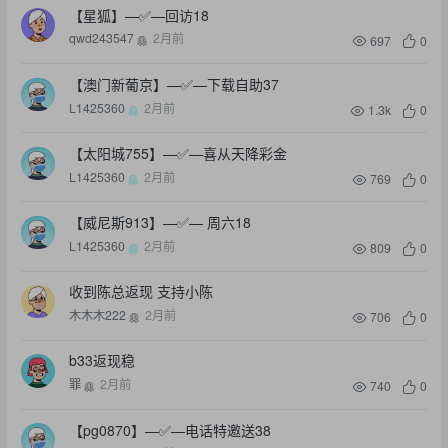
【星狐】—✅—回访18
qwd243547
2月前
697
0
【澳门新葡京】—✅—下载自助37
L1425360
2月前
1.3k
0
【太阳城755】—✅—喜从天降彩金
L1425360
2月前
769
0
【威尼斯913】—✅— 周六18
L1425360
2月前
809
0
收到陈总返现 支持小陈
木木木222
2月前
706
0
b33返现稳
罪
2月前
740
0
【pg0870】—✅—电话特邀送38