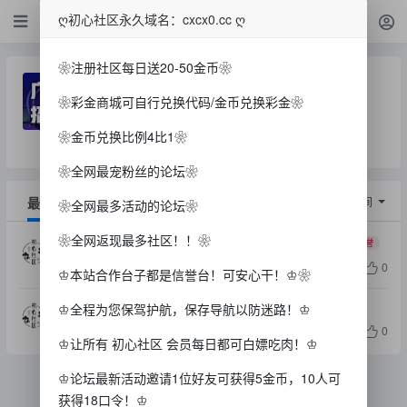
广告
ღ初心社区永久域名：cxcx0.cc ღ
❀注册社区每日送20-50金币❀
广告
❀彩金商城可自行兑换代码/金币兑换彩金❀
主题数: 2
今日贴子: 0
❀金币兑换比例4比1❀
论坛版主：
暂未分配小主...
❀全网最宠粉丝的论坛❀
最新
精华
排序：
发帖时间
❀全网最多活动的论坛❀
❀全网返现最多社区！！❀
【PG娱乐城704】—✅—注册送27⚜️首存送28%
信誉
zhaoliying
3天前
4.8w
76
0
♔本站合作台子都是信誉台！可安心干！♔❀
【718葡京】 —✅— 送28+首存送28%
信誉
♔全程为您保驾护航，保存导航以防迷路！♔
li598040794
17天前
4.6w
66
0
♔让所有 初心社区 会员每日都可白嫖吃肉！♔
♔论坛最新活动邀请1位好友可获得5金币，10人可
获得18口令！♔