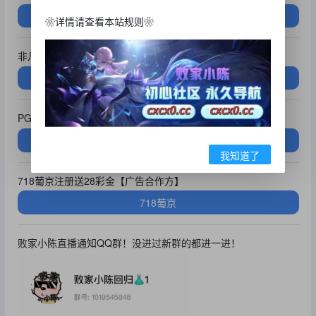
B33
❀详情请查看本站规则❀
非凡国际100+100达到人头返现要求反388【88扶持】
非凡国际
PG娱乐城注册送27彩金【广告合作方】
PG娱乐城
我知道了
718葡京注册送28彩金【广告合作方】
718葡京
败家小陈直播通知QQ群！没进过新群的都进一进！