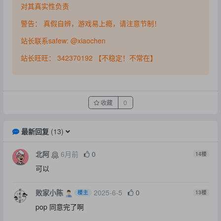
对其真实性负责
警告： 真假自辨，游戏易上瘾，请注意节制！
站长联系safew: @xiaochen
站长旺旺： 342370192 【不稳定！不常在】
收藏
0
最新回复
(
13
)
北阿
6月前
0
14
楼
可以
败家小陈
2025-6-5
0
楼主
13
楼
pop 同意完了啊