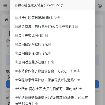
白菜
ღ初心社区永久域名：cxcx0.cc ღ
❀注册社区每日送20-50金币❀
白菜
【初心社区担保合集！】
❀彩金商城可自行兑换代码/金币兑换彩金❀
【初心社区担保合集！】
❀金币兑换比例4比1❀
败家小陈
❀全网最宠粉丝的论坛❀
8472
0
2025-6-12
❀全网最多活动的论坛❀
该帖已被设置为推荐帖
❀全网返现最多社区！！❀
♔本站合作台子都是信誉台！可安心干！♔❀
威尼斯新玩家注册完善信息送28彩金
【3水最高提128，多余清零，不能玩体育】
♔全程为您保驾护航，保存导航以防迷路！♔
威尼斯3637
♔让所有 初心社区 会员每日都可白嫖吃肉！♔
b33新玩家注册完善信息送28彩金
♔论坛最新活动邀请1位好友可获得5金币，10人可
【3水最高提128，多余清零，不能玩体育】
获得18口令！♔