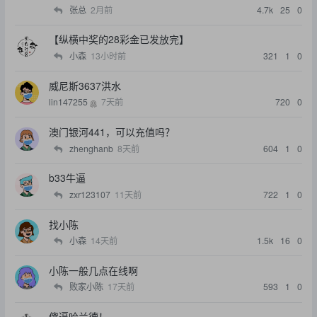
张总
2月前
4.7k
25
0
【纵横中奖的28彩金已发放完】
小森
13小时前
321
1
0
威尼斯3637洪水
lin147255
7天前
720
0
澳门银河441，可以充值吗？
zhenghanb
8天前
604
1
0
b33牛逼
zxr123107
11天前
722
1
0
找小陈
小森
14天前
1.5k
16
0
小陈一般几点在线啊
败家小陈
17天前
593
1
0
傻逼哈兰德！