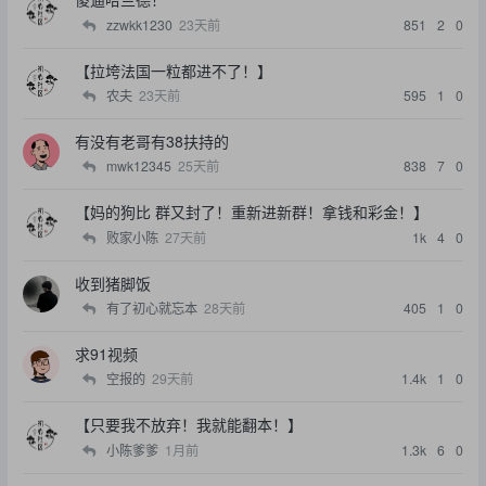
zzwkk1230
23天前
851
2
0
【拉垮法国一粒都进不了！】
农夫
23天前
595
1
0
有没有老哥有38扶持的
mwk12345
25天前
838
7
0
【妈的狗比 群又封了！重新进新群！拿钱和彩金！】
败家小陈
27天前
1k
4
0
收到猪脚饭
有了初心就忘本
28天前
405
1
0
求91视频
空报的
29天前
1.4k
1
0
【只要我不放弃！我就能翻本！】
小陈爹爹
1月前
1.3k
6
0