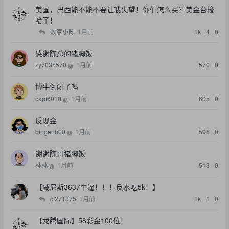
美国，巴西能不能不要让我失望！你们怎么买？美金台梭
哈了！
败家小陈
1月前
1k
4
0
感谢陈总的猪脚饭
zy7035570
1月前
570
0
博牛倒闭了吗
capf6010
1月前
605
0
反现金
bingenb00
1月前
596
0
谢谢陈哥猪脚饭
林林
1月前
513
0
【威尼斯3637牛逼！！！反水吃5k！】
cf271375
1月前
1k
1
0
【龙腾国际】58彩金100位！