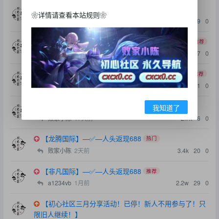
【B33】—✅—100+59⚜️初心私人返现！
推荐
❀详情请查看本站规则❀
nnn858
6小时前
6.1w
989
0
【3637威尼斯】—✅—100+37⚜️初心私人返现！
推荐
dsad202
4天前
5.2w
707
0
【开元棋牌K1】—✅—100+45⚜️初心私人返现！
推荐
hvdw666
2天前
3.1w
481
0
【云鼎国际】—✅—100+100⚜️代码28
热门
我知道了
败家小陈
17天前
2.7k
6
0
【龙腾国际】—✅—人头返现688
热门
败家小陈
2天前
3.4k
20
0
【非凡国际】—✅—人头返现688
推荐
a1234vb
1月前
2.2w
29
0
【初心社区三月分享活动！已停！新人不用参与了！只
限旧人继续！】