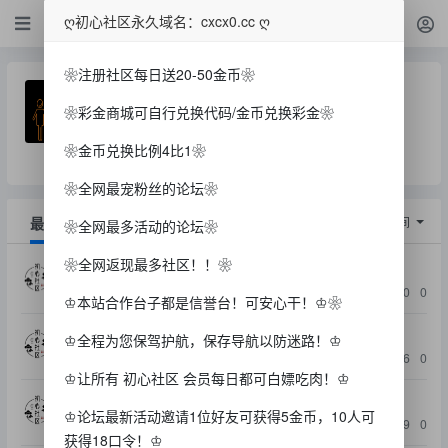
聊天
ღ初心社区永久域名：cxcx0.cc ღ
❀注册社区每日送20-50金币❀
聊天
❀彩金商城可自行兑换代码/金币兑换彩金❀
主题数: 423
今日贴子: 0
❀金币兑换比例4比1❀
论坛版主：
暂未分配小主...
❀全网最宠粉丝的论坛❀
最新
精华
排序：
回帖时间
❀全网最多活动的论坛❀
❀全网返现最多社区！！❀
【纵横国际】—✅—抽28位追梦金
jkljkl
4天前
1.9k
50
0
已开奖
♔本站合作台子都是信誉台！可安心干！♔❀
【新葡京587】—✅—100+28⚜️初心私人返现！
♔全程为您保驾护航，保存导航以防迷路！♔
yhm123456
5天前
1.4k
6
0
♔让所有 初心社区 会员每日都可白嫖吃肉！♔
【初心社区败家小陈回馈兄弟们活动！】
精华
♔论坛最新活动邀请1位好友可获得5金币，10人可
a5124143
9小时前
1.9k
19
0
获得18口令！♔