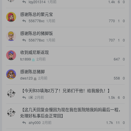
lqy201314
1月前
1.4k
6
0
感谢陈总的聚元宝
556778xc
1月前
770
1
0
感谢陈总的猪脚饭
556778xc
1月前
707
1
0
收到威尼斯返现
fc1899
2月前
647
0
感谢陈总猪脚
dws123
2月前
558
0
【今天B33填海2万了！兄弟们干他！给我报仇！】
i米
2月前
1.5k
6
0
【这几天回复会慢因为现在我在医院陪我妈妈最后一程，
处理好私事后会正常回】
ahy000
2月前
1.7k
11
0