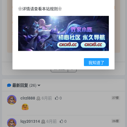
会员发帖仅代表会员个人观点，并不代表本站赞同其观点和
❀详情请查看本站规则❀
对其真实性负责
警告： 真假自辨，游戏易上瘾，请注意节制！
站长联系safew: @xiaochen
站长旺旺： 342370192 【不稳定！不常在】
我知道了
收藏
0
最新回复
(
26
)
clrzl888
6月前
0
27
楼
lqy201314
6月前
0
26
楼