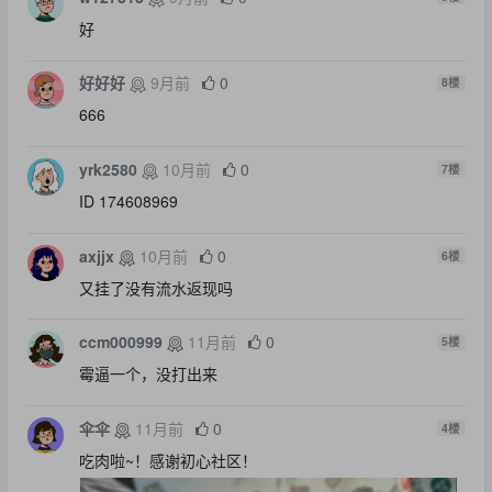
好
好好好
9月前
0
8
楼
666
yrk2580
10月前
0
7
楼
ID 174608969
axjjx
10月前
0
6
楼
又挂了没有流水返现吗
ccm000999
11月前
0
5
楼
霉逼一个，没打出来
伞伞
11月前
0
4
楼
吃肉啦~！感谢初心社区！