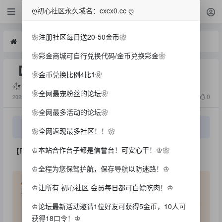
白菜
ღ初心社区永久域名：cxcx0.cc ღ
❀注册社区每日送20-50金币❀
白菜
【PG677】—⛔️—没合作了
❀彩金商城可自行兑换代码/金币兑换彩金❀
【PG677】—⛔️—没合作了
❀金币兑换比例4比1❀
败家小陈
❀全网最宠粉丝的论坛❀
16643
0
2025-7-1
❀全网最多活动的论坛❀
该帖已被设置为推荐帖
❀全网返现最多社区！！❀
♔本站合作台子都是信誉台！可安心干！♔❀
【PG677】—⛔️—没合作了
♔全程为您保驾护航，保存导航以防迷路！♔
友情提示：本站金币兑换追梦金！必须是本站玩家符合
♔让所有 初心社区 会员每日都可白嫖吃肉！♔
要求才能自行兑换！
♔论坛最新活动邀请1位好友可获得5金币，10人可
【初心社区】相遇就是缘分，和谐交流，互相尊重！
获得18口令！♔