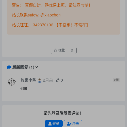
警告： 真假自辨，游戏易上瘾，请注意节制！
站长联系safew: @xiaochen
站长旺旺： 342370192 【不稳定！不常在】
收藏
0
最新回复
(
1
)
败家小陈
2月前
0
2
楼
666
请先登录后发表评论！
登录
注册