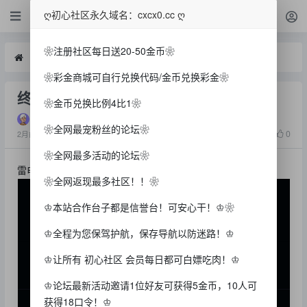
白菜
ღ初心社区永久域名：cxcx0.cc ღ
❀注册社区每日送20-50金币❀
白菜
终于有次手法了
❀彩金商城可自行兑换代码/金币兑换彩金❀
终于有次手法了
❀金币兑换比例4比1❀
qwd243547
❀全网最宠粉丝的论坛❀
966
0
2月前
❀全网最多活动的论坛❀
雷电竞成功白吃3张
❀全网返现最多社区！！❀
♔本站合作台子都是信誉台！可安心干！♔❀
♔全程为您保驾护航，保存导航以防迷路！♔
♔让所有 初心社区 会员每日都可白嫖吃肉！♔
♔论坛最新活动邀请1位好友可获得5金币，10人可
获得18口令！♔