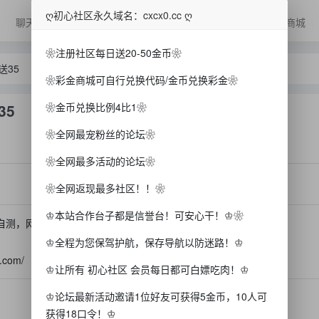
ღ初心社区永久域名：cxcx0.cc ღ
聊天
抽/爆浆
美女
广告
排行榜
彩金商城
❀注册社区每日送20-50金币❀
送35
❀彩金商城可自行兑换代码/金币兑换彩金❀
35
❀金币兑换比例4比1❀
❀全网最宠粉丝的论坛❀
❀全网最多活动的论坛❀
❀全网返现最多社区！！❀
♔本站合作台子都是信誉台！可安心干！♔❀
自测，网址横财饱满】PG官方最新入
♔全程为您保驾护航，保存导航以防迷路！♔
com/
♔让所有 初心社区 会员每日都可白嫖吃肉！♔
♔论坛最新活动邀请1位好友可获得5金币，10人可
获得18口令！♔