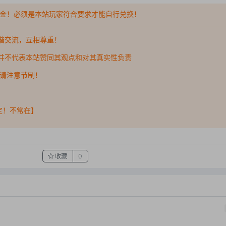
金！必须是本站玩家符合要求才能自行兑换！
谐交流，互相尊重！
并不代表本站赞同其观点和对其真实性负责
，请注意节制！
稳定！不常在】
收藏
0