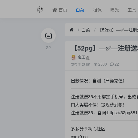
首页
白菜
担保
曝光
工具
白菜
【52pg】—✅—注册
【52pg】—✅—注册送
22
宝玉
2500
22
发布于
2月前
出款情况：自测（严谨充值）
注册就送35不用绑定手机号，出款
口大奖爆不停！提现秒到帳！
注册就送35，官网:https://52pg881.
多多分享初心社区
cxcx0.cc