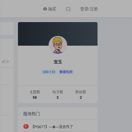
抽奖
登录/注册
宝玉
0
UID:112
聚缘知府
主题数
帖子数
粉丝数
58
3
2
版块热门
1
【PG677】—⛔️—没合作了