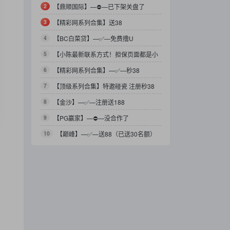
2
【鼎顺国际】—⛔️—已下架关盘了
3
【精彩网系列合集】送38
4
【BC白菜贷】—✅—免费撸U
5
【小陈最新联系方式！担保页面都是小
陈的台子！】
6
【精彩网系列合集】—✅—秒38
7
【顶级系列合集】特邀碰瓷 注册秒38
8
【金沙】—✅—注册送188
9
【PG赢家】—⛔️—没合作了
10
【巅峰】—✅—送88（已送30名额）