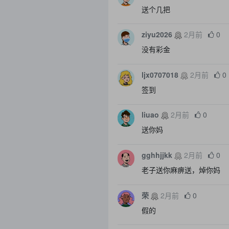
送个几把
ziyu2026
2月前
0
没有彩金
ljx0707018
2月前
0
签到
liuao
2月前
0
送你妈
gghhjjkk
2月前
0
老子送你麻痹送，焯你妈
荣
2月前
0
假的