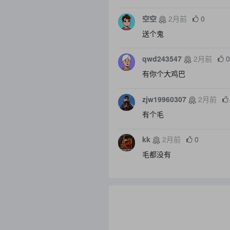
空空
2月前
0
送个鬼
qwd243547
2月前
有你个大鸡巴
zjw19960307
2月前
有个毛
kk
2月前
0
毛都没有