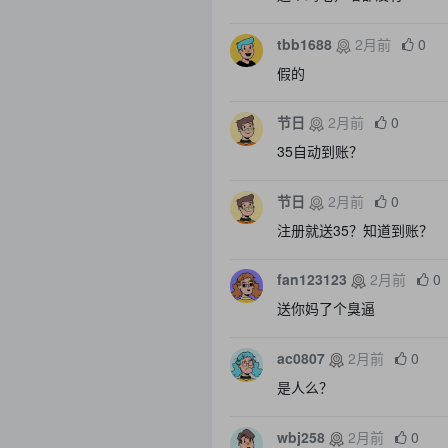
tbb1688
2月前
0
假的
节日
2月前
0
35自动到账？
节日
2月前
0
注册就送35？知道到账？
fan123123
2月前
0
送你妈了个臭逼
ac0807
2月前
0
是人么？
wbj258
2月前
0