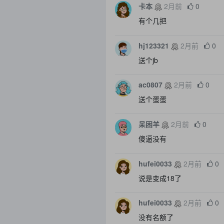
卡本
2月前
0
有个几把
hj123321
2月前
0
送个jb
ac0807
2月前
0
送个蛋蛋
呆困羊
2月前
0
傻逼没有
hufei0033
2月前
0
说是变成18了
hufei0033
2月前
0
没有名额了