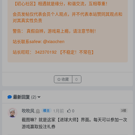
【初心社区】相遇就是缘分，和谐交流，互相尊重！
会员发帖仅代表会员个人观点，并不代表本站赞同其观点和
对其真实性负责
警告： 真假自辨，游戏易上瘾，请注意节制！
站长联系safew: @xiaochen
站长旺旺： 342370192 【不稳定！不常在】
收藏
0
最新回复
(
2
)
吹吹风
1月前
0
楼主
3
楼
截图嘛？就是这家【进球大师】界面。每天可以参加一次
游戏赢取投注礼券