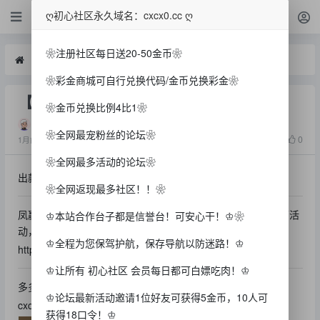
白菜
ღ初心社区永久域名：cxcx0.cc ღ
❀注册社区每日送20-50金币❀
白菜
【凤赢】—✅—注册送38免费旋转
❀彩金商城可自行兑换代码/金币兑换彩金❀
【凤赢】—✅—注册送38免费旋转
❀金币兑换比例4比1❀
吹吹风
❀全网最宠粉丝的论坛❀
1679
0
1月前
❀全网最多活动的论坛❀
出款情况：自测（严谨充值）
❀全网返现最多社区！！❀
凤赢网站注册送我38次免费旋转，还有世界杯期间有进球大师活
♔本站合作台子都是信誉台！可安心干！♔❀
动，每天可以获取体育礼券。
♔全程为您保驾护航，保存导航以防迷路！♔
https://fww88f.com/
♔让所有 初心社区 会员每日都可白嫖吃肉！♔
多多分享初心社区
♔论坛最新活动邀请1位好友可获得5金币，10人可
cxcx0.cc
获得18口令！♔