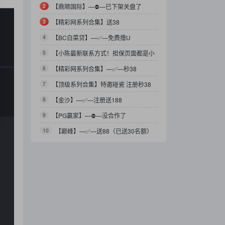
2
【鼎顺国际】—⛔️—已下架关盘了
3
【精彩网系列合集】送38
4
【BC白菜贷】—✅—免费撸U
5
【小陈最新联系方式！担保页面都是小
陈的台子！】
6
【精彩网系列合集】—✅—秒38
7
【顶级系列合集】特邀碰瓷 注册秒38
8
【金沙】—✅—注册送188
9
【PG赢家】—⛔️—没合作了
10
【巅峰】—✅—送88（已送30名额）