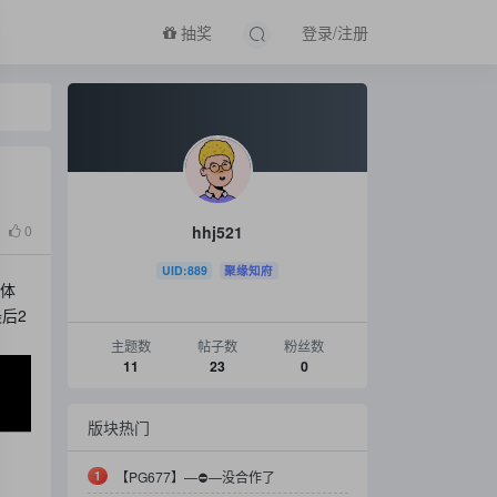
抽奖
登录/注册
hhj521
0
UID:889
聚缘知府
锋体
后2
主题数
帖子数
粉丝数
11
23
0
版块热门
1
【PG677】—⛔️—没合作了