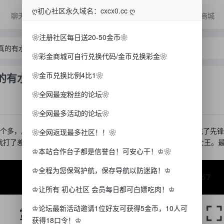
ღ初心社区永久域名：cxcx0.cc ღ
聊天
抽/爆浆
美女
广告
排行榜
彩金商城
❀注册社区每日送20-50金币❀
真的有水
❀彩金商城可自行兑换代码/金币兑换彩金❀
的有水
❀金币兑换比例4比1❀
❀全网最宠粉丝的论坛❀
❀全网最多活动的论坛❀
个多，后面已经倒下了，威尼斯也挂了2000，然后搞了200块钱充了先
❀全网返现最多社区！！❀
打了差不多半个小时给爆了，确实可以，女王差一个就5连40倍女王。最
♔本站合作台子都是信誉台！可安心干！♔❀
♔全程为您保驾护航，保存导航以防迷路！♔
♔让所有 初心社区 会员每日都可白嫖吃肉！♔
♔论坛最新活动邀请1位好友可获得5金币，10人可
获得18口令！♔