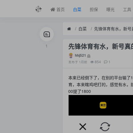
首页
白菜
担保
曝光
工具
白菜
先锋体育有水，新号
先锋体育有水，新号真
1
hhj521
854
1
发布于
1月前
本来已经倒下了，在别的平台输了1
育，本来瞎鸡吧打的，感觉有水，就
00提了1800